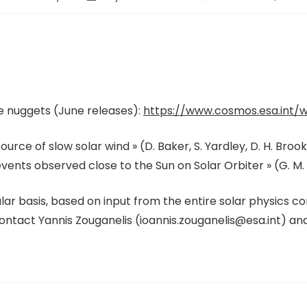
ce nuggets (June releases):
https://www.cosmos.esa.int/
ce of slow solar wind » (D. Baker, S. Yardley, D. H. Brooks
vents observed close to the Sun on Solar Orbiter » (G. M.
ar basis, based on input from the entire solar physics co
contact Yannis Zouganelis (ioannis.zouganelis@esa.int) an