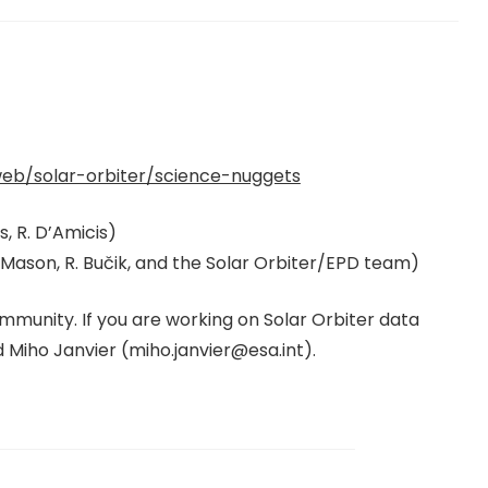
web/solar-orbiter/science-nuggets
, R. D’Amicis)
 Mason, R. Bučik, and the Solar Orbiter/EPD team)
mmunity. If you are working on Solar Orbiter data
d Miho Janvier (miho.janvier@esa.int).