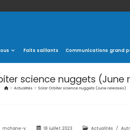
nous
Faits saillants
Communications grand p
biter science nuggets (June 
>
Actualités
>
Solar Orbiter science nuggets (June releases)
mchane-y
18 juillet 2023
Actualités
/
Aut