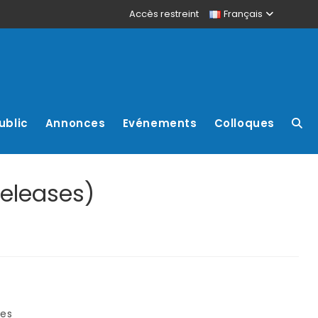
Accès restreint
Français
ublic
Annonces
Evénements
Colloques
releases)
res