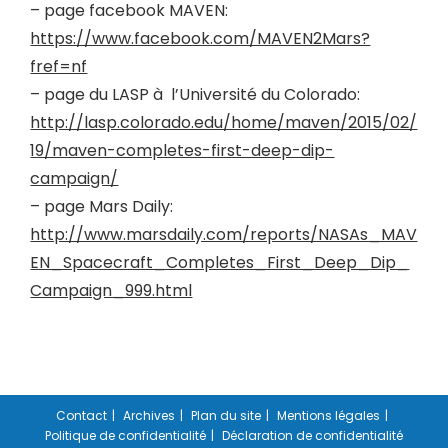
– page facebook MAVEN:
https://www.facebook.com/MAVEN2Mars?
fref=nf
– page du LASP à l’Université du Colorado:
http://lasp.colorado.edu/home/maven/2015/02/
19/maven-completes-first-deep-dip-
campaign/
– page Mars Daily:
http://www.marsdaily.com/reports/NASAs_MAV
EN_Spacecraft_Completes_First_Deep_Dip_
Campaign_999.html
Contact
Archives
Plan du site
Mentions légales
Politique de confidentialité
Déclaration de confidentialité