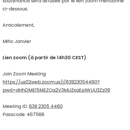
soutenance sera diffusée par le lien zoom mentionné
ci-dessous.
Amicalement,
Miho Janvier
Lien zoom (à partir de 14h30 CEST)
Join Zoom Meeting
https://us02web.zoom.us/j/83923054460?
pwd=dHhDME15MEZOa2V3MUZxaEplWUU3Zz09
Meeting ID:
839 2305 4460
Passcode: 467568