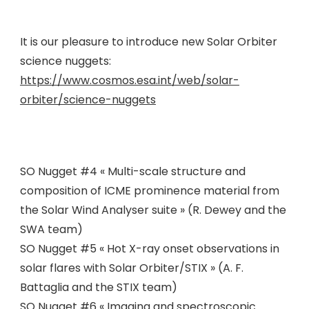
It is our pleasure to introduce new Solar Orbiter
science nuggets:
https://www.cosmos.esa.int/web/solar-
orbiter/science-nuggets
SO Nugget #4 « Multi-scale structure and
composition of ICME prominence material from
the Solar Wind Analyser suite » (R. Dewey and the
SWA team)
SO Nugget #5 « Hot X-ray onset observations in
solar flares with Solar Orbiter/STIX » (A. F.
Battaglia and the STIX team)
SO Nugget #6 « Imaging and spectroscopic