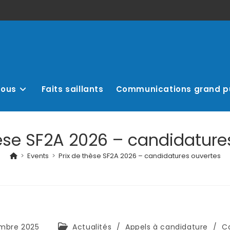
nous
Faits saillants
Communications grand p
hèse SF2A 2026 – candidature
>
Events
>
Prix de thèse SF2A 2026 – candidatures ouvertes
mbre 2025
Actualités
/
Appels à candidature
/
Ca