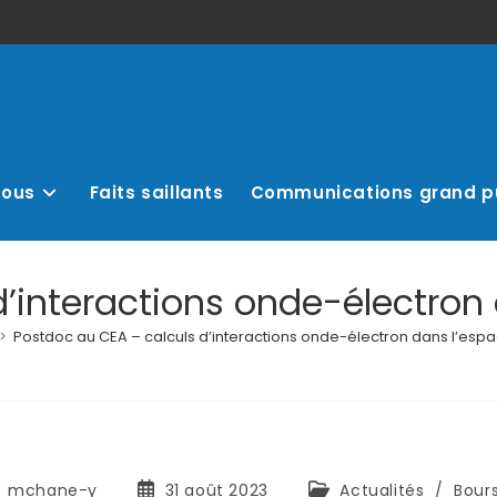
nous
Faits saillants
Communications grand p
’interactions onde-électron
>
Postdoc au CEA – calculs d’interactions onde-électron dans l’esp
mchane-y
31 août 2023
Actualités
/
Bour