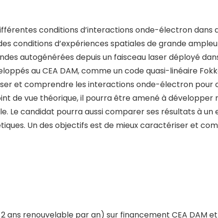
différentes conditions d’interactions onde-électron dans 
 des conditions d’expériences spatiales de grande ample
’ondes autogénérées depuis un faisceau laser déployé dans 
veloppés au CEA DAM, comme un code quasi-linéaire Fokk
er et comprendre les interactions onde-électron pour ce
point de vue théorique, il pourra être amené à développe
le. Le candidat pourra aussi comparer ses résultats à u
tiques. Un des objectifs est de mieux caractériser et c
+ 2 ans renouvelable par an) sur financement CEA DAM e