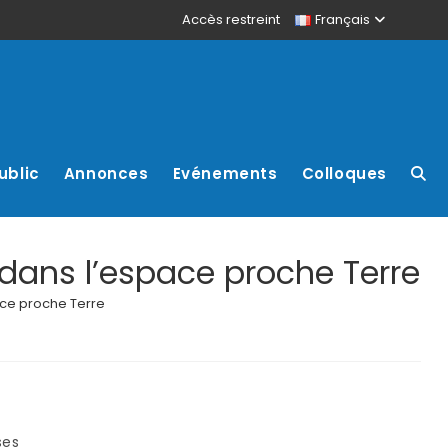
Accès restreint
Français
ublic
Annonces
Evénements
Colloques
 dans l’espace proche Terre
ace proche Terre
ses