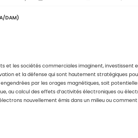
EA/DAM)
 états et les sociétés commerciales imaginent, investisse
rvation et la défense qui sont hautement stratégiques po
et engendrées par les orages magnétiques, soit potentiel
ique, au calcul des effets d’activités électroniques ou é
s électrons nouvellement émis dans un milieu ou comme