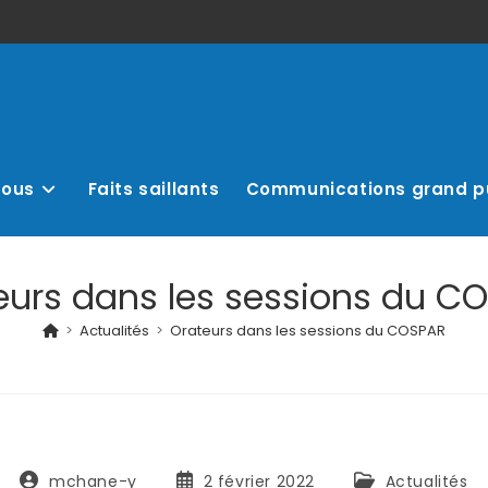
nous
Faits saillants
Communications grand p
eurs dans les sessions du C
>
Actualités
>
Orateurs dans les sessions du COSPAR
mchane-y
2 février 2022
Actualités