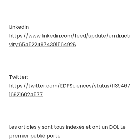
LinkedIn
https://www.linkedin.com/feed/update/urn:li:acti
vity:6545224974301564928
Twitter:
https://twitter.com/EDPSciences/status/1139467
169216024577
Les articles y sont tous indexés et ont un DOI. Le
premier publié porte