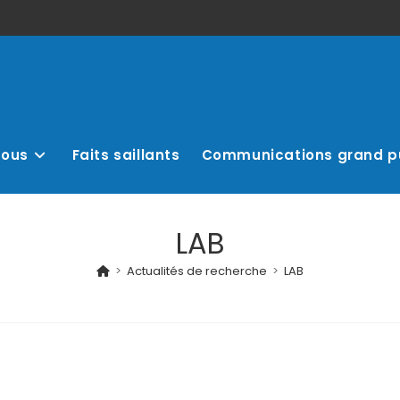
nous
Faits saillants
Communications grand p
LAB
>
Actualités de recherche
>
LAB