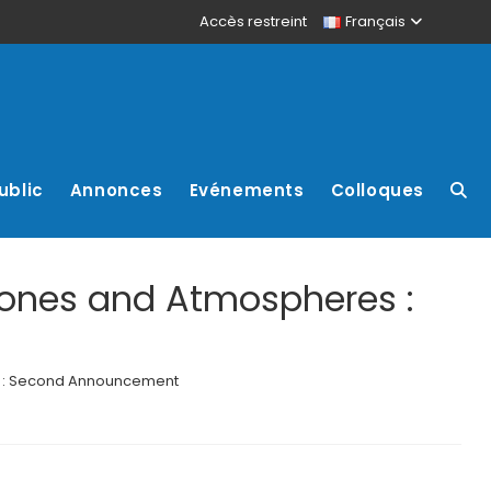
Accès restreint
Français
ublic
Annonces
Evénements
Colloques
Zones and Atmospheres :
es : Second Announcement