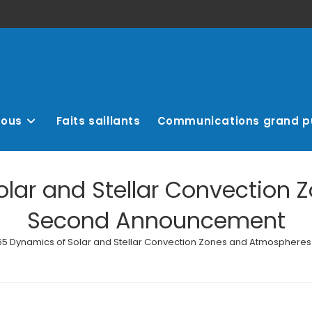
nous
Faits saillants
Communications grand p
olar and Stellar Convection 
Second Announcement
65 Dynamics of Solar and Stellar Convection Zones and Atmospher