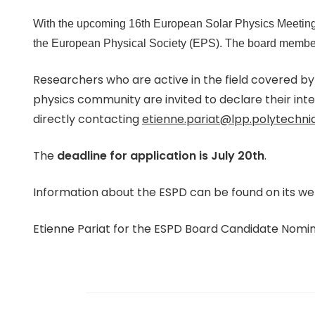
With the upcoming 16th European Solar Physics Meeting
the European Physical Society (EPS). The board members 
Researchers who are active in the field covered by
physics community are invited to declare their inten
directly contacting
etienne.pariat@lpp.polytechniq
The
deadline for application is July 20th
.
Information about the ESPD can be found on its w
Etienne Pariat for the ESPD Board Candidate Nom