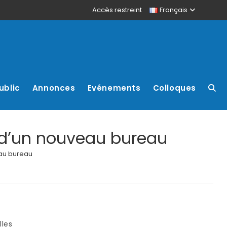
Accès restreint
Français
ublic
Annonces
Evénements
Colloques
n d’un nouveau bureau
eau bureau
lles