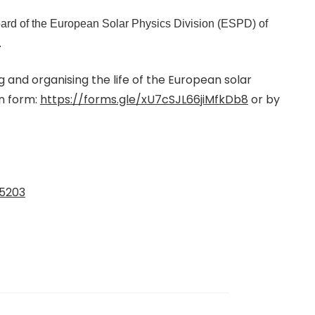
oard of the European Solar Physics Division (ESPD) of
.
 and organising the life of the European solar
on form:
https://forms.gle/xU7cSJL66jiMfkDb8
or by
5203