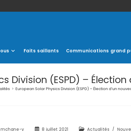
nous
Faits saillants
Communications grand p
cs Division (ESPD) – Électio
alités
>
European Solar Physics Division (ESPD) – Élection d’un nouv
mchane-y
8 juillet 2021
Actualités
/
Nouve