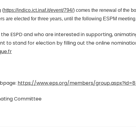
 (
https://indico.ict.inaf.it/event/794/
) comes the renewal of the b
are elected for three years, until the following ESPM meeting
 the ESPD and who are interested in supporting, animating
t to stand for election by filling out the online nominati
ue.fr
ebpage:
https://www.eps.org/members/group.aspx?id=8
inating Committee