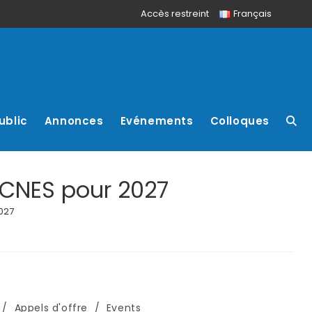
Accès restreint
Français
ublic
Annonces
Evénements
Colloques
 CNES pour 2027
027
/
Appels d'offre
/
Events