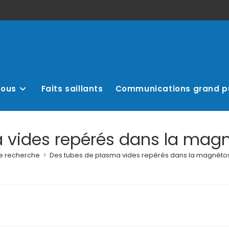
nous
Faits saillants
Communications grand p
 vides repérés dans la magn
de recherche
>
Des tubes de plasma vides repérés dans la magnéto