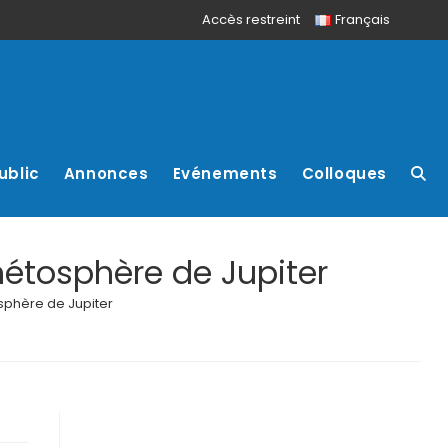
Accès restreint
Français
ublic
Annonces
Evénements
Colloques
étosphère de Jupiter
sphère de Jupiter