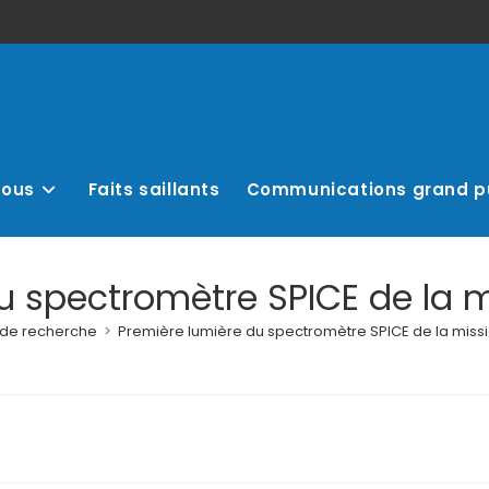
nous
Faits saillants
Communications grand p
u spectromètre SPICE de la mi
s de recherche
>
Première lumière du spectromètre SPICE de la missi