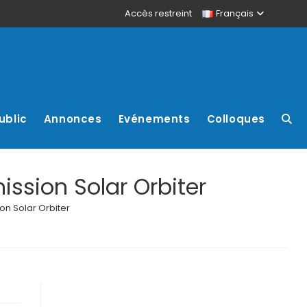
Accès restreint
Français
ublic
Annonces
Evénements
Colloques
ssion Solar Orbiter
on Solar Orbiter