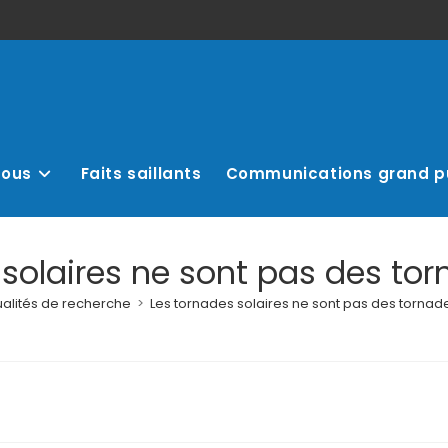
nous
Faits saillants
Communications grand p
solaires ne sont pas des tor
ualités de recherche
>
Les tornades solaires ne sont pas des tornade