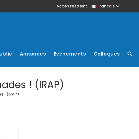
Accès restreint
Français
ublic
Annonces
Evénements
Colloques
nades ! (IRAP)
s ! (IRAP)