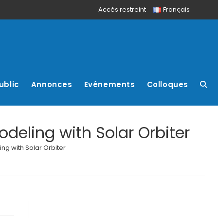
Accès restreint
Français
ublic
Annonces
Evénements
Colloques
odeling with Solar Orbiter
ng with Solar Orbiter