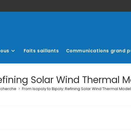
nous
Faits saillants
Communications grand p
efining Solar Wind Thermal M
recherche
>
From Isopoly to Bipoly: Refining Solar Wind Thermal Modeli