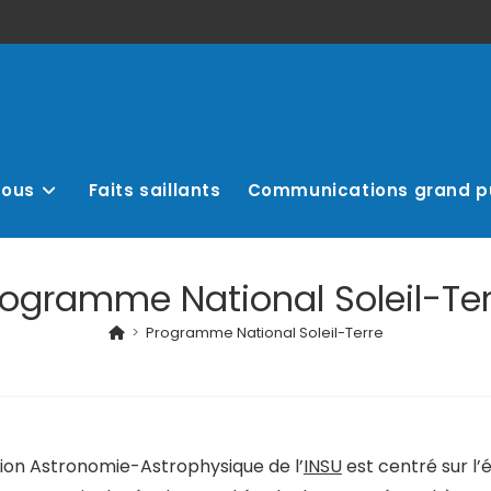
nous
Faits saillants
Communications grand p
rogramme National Soleil-Ter
>
Programme National Soleil-Terre
sion Astronomie-Astrophysique de l’
INSU
est centré sur l’